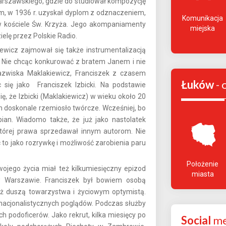
arszawskiego, gdzie do studiował kompozycję
ym, w 1936 r. uzyskał dyplom z odznaczeniem,
Komunikacja
 w kościele Św. Krzyża. Jego akompaniamenty
miejska
elę przez Polskie Radio.
ewicz zajmował się także instrumentalizacją
. Nie chcąc konkurować z bratem Janem i nie
azwiska Maklakiewicz, Franciszek z czasem
Łuków
- 
się jako Franciszek Izbicki. Na podstawie
ę, że Izbicki (Maklakiewicz) w wieku około 20
m doskonale rzemiosło twórcze. Wcześniej, bo
an. Wiadomo także, że już jako nastolatek
órej prawa sprzedawał innym autorom. Nie
 to jako rozrywkę i możliwość zarobienia paru
Położenie
ego życia miał też kilkumiesięczny epizod
miasta
Warszawie. Franciszek był bowiem osobą
 też duszą towarzystwa i życiowym optymistą.
 nacjonalistycznych poglądów. Podczas służby
 podoficerów. Jako rekrut, kilka miesięcy po
Social
me