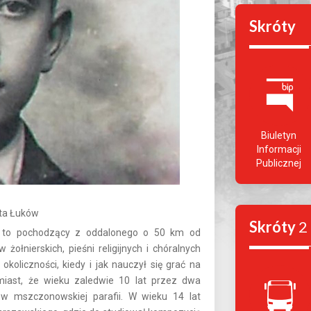
Skróty
Biuletyn
Informacji
Publicznej
ta Łuków
Skróty
2
.) to pochodzący z oddalonego o 50 km od
łnierskich, pieśni religijnych i chóralnych
koliczności, kiedy i jak nauczył się grać na
miast, że wieku zaledwie 10 lat przez dwa
 w mszczonowskiej parafii. W wieku 14 lat