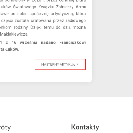
tał odnowiony w 2020 r. przez centralę Biura
 Łuków Światowego Związku Żołnierzy Armii
awił po sobie spuściznę artystyczną, która
części została uratowana przez radiowego
łonkom rodziny. Dzięki temu do dziś można
Maklakiewicza.
1 z 16 września nadano Franciszkowi
ta Łuków.
NASTĘPNY ARTYKUŁ
róty
Kontakty