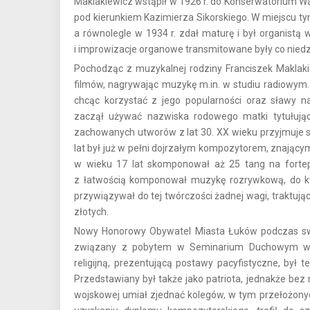
Maklakiewicz wstąpił w 1926 r. do Konserwatorium W
pod kierunkiem Kazimierza Sikorskiego. W miejscu t
a równolegle w 1934 r. zdał maturę i był organistą
i improwizacje organowe transmitowane były co niedzi
Pochodząc z muzykalnej rodziny Franciszek Maklaki
filmów, nagrywając muzykę m.in. w studiu radiowym
chcąc korzystać z jego popularności oraz sławy n
zaczął używać nazwiska rodowego matki tytułując 
zachowanych utworów z lat 30. XX wieku przyjmuje si
lat był już w pełni dojrzałym kompozytorem, znający
w wieku 17 lat skomponował aż 25 tang na fortepi
z łatwością komponował muzykę rozrywkową, do kt
przywiązywał do tej twórczości żadnej wagi, traktując
złotych.
Nowy Honorowy Obywatel Miasta Łuków podczas swoj
związany z pobytem w Seminarium Duchowym w 
religijną, prezentującą postawy pacyfistyczne, był
Przedstawiany był także jako patriota, jednakże bez
wojskowej umiał zjednać kolegów, w tym przełożonych