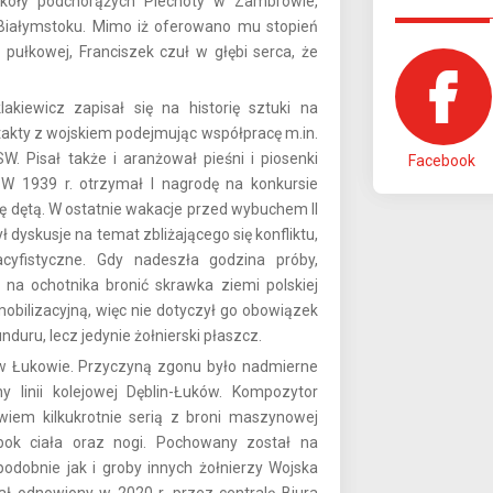
zkoły podchorążych Piechoty w Zambrowie,
w Białymstoku. Mimo iż oferowano mu stopień
y pułkowej, Franciszek czuł w głębi serca, że
kiewicz zapisał się na historię sztuki na
akty z wojskiem podejmując współpracę m.in.
Pisał także i aranżował pieśni i piosenki
Facebook
W 1939 r. otrzymał I nagrodę na konkursie
ę dętą. W ostatnie wakacje przed wybuchem II
dyskusje na temat zbliżającego się konfliktu,
cyfistyczne. Gdy nadeszła godzina próby,
 na ochotnika bronić skrawka ziemi polskiej
mobilizacyjną, więc nie dotyczył go obowiązek
duru, lecz jedynie żołnierski płaszcz.
 w Łukowie. Przyczyną zgonu było nadmierne
 linii kolejowej Dęblin-Łuków. Kompozytor
wiem kilkukrotnie serią z broni maszynowej
 bok ciała oraz nogi. Pochowany został na
dobnie jak i groby innych żołnierzy Wojska