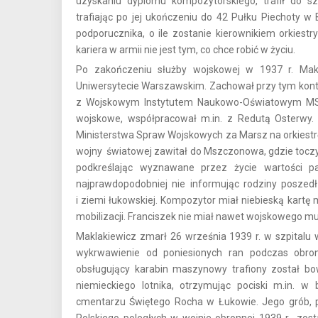
uzyskaniu dyplomu kompozytorskiego, trafił do s
trafiając po jej ukończeniu do 42 Pułku Piechoty 
podporucznika, o ile zostanie kierownikiem orkiestr
kariera w armii nie jest tym, co chce robić w życiu.
Po zakończeniu służby wojskowej w 1937 r. Makla
Uniwersytecie Warszawskim. Zachował przy tym kont
z Wojskowym Instytutem Naukowo-Oświatowym MSW. 
wojskowe, współpracował m.in. z Redutą Osterwy. 
Ministerstwa Spraw Wojskowych za Marsz na orkiestr
wojny światowej zawitał do Mszczonowa, gdzie toczył 
podkreślając wyznawane przez życie wartości pa
najprawdopodobniej nie informując rodziny poszedł
i ziemi łukowskiej. Kompozytor miał niebieską kartę 
mobilizacji. Franciszek nie miał nawet wojskowego mun
Maklakiewicz zmarł 26 września 1939 r. w szpitalu
wykrwawienie od poniesionych ran podczas obrony
obsługujący karabin maszynowy trafiony został bo
niemieckiego lotnika, otrzymując pociski m.in. w
cmentarzu Świętego Rocha w Łukowie. Jego grób, po