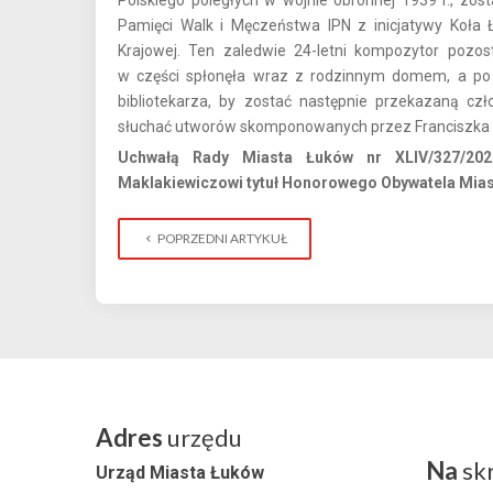
Polskiego poległych w wojnie obronnej 1939 r., zos
Pamięci Walk i Męczeństwa IPN z inicjatywy Koła
Krajowej. Ten zaledwie 24-letni kompozytor pozost
w części spłonęła wraz z rodzinnym domem, a po 
bibliotekarza, by zostać następnie przekazaną cz
słuchać utworów skomponowanych przez Franciszka 
Uchwałą Rady Miasta Łuków nr XLIV/327/202
Maklakiewiczowi tytuł Honorowego Obywatela Mias
POPRZEDNI ARTYKUŁ
Adres
urzędu
Na
sk
Urząd Miasta Łuków