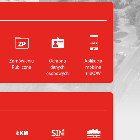
Zamówienia
Ochrona
Aplikacja
Publiczne
danych
mobilna
osobowych
ŁUKÓW