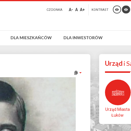
A-
A
A+
CZCIONKA
KONTRAST
DLA MIESZKAŃCÓW
DLA INWESTORÓW
Urząd
i 
Urząd Miasta
Łuków