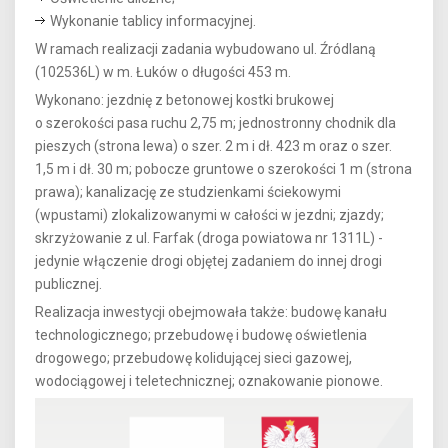
Wykonanie tablicy informacyjnej.
W ramach realizacji zadania wybudowano ul. Źródlaną
(102536L) w m. Łuków o długości 453 m.
Wykonano: jezdnię z betonowej kostki brukowej
o szerokości pasa ruchu 2,75 m; jednostronny chodnik dla
pieszych (strona lewa) o szer. 2 m i dł. 423 m oraz o szer.
1,5 m i dł. 30 m; pobocze gruntowe o szerokości 1 m (strona
prawa); kanalizację ze studzienkami ściekowymi
(wpustami) zlokalizowanymi w całości w jezdni; zjazdy;
skrzyżowanie z ul. Farfak (droga powiatowa nr 1311L) -
jedynie włączenie drogi objętej zadaniem do innej drogi
publicznej.
Realizacja inwestycji obejmowała także: budowę kanału
technologicznego; przebudowę i budowę oświetlenia
drogowego; przebudowę kolidującej sieci gazowej,
wodociągowej i teletechnicznej; oznakowanie pionowe.