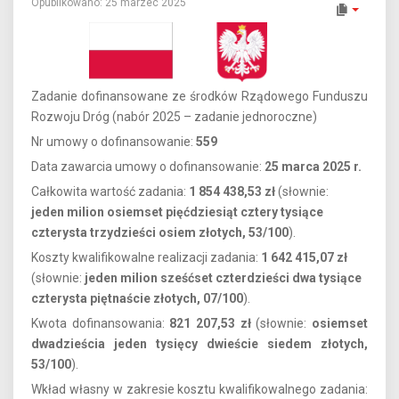
Opublikowano: 25 marzec 2025
Zadanie dofinansowane ze środków Rządowego Funduszu
Rozwoju Dróg (nabór 2025 – zadanie jednoroczne)
Nr umowy o dofinansowanie:
559
Data zawarcia umowy o dofinansowanie:
25 marca 2025 r.
Całkowita wartość zadania:
1 854 438,53 zł
(słownie:
jeden
milion osiemset pięćdziesiąt cztery tysiące
czterysta trzydzieści osiem złotych, 53/100
).
Koszty kwalifikowalne realizacji zadania:
1 642 415,07 zł
(słownie:
jeden milion sześćset czterdzieści dwa tysiące
czterysta piętnaście złotych, 07/100
).
Kwota dofinansowania:
821 207,53 zł
(słownie:
osiemset
dwadzieścia jeden tysięcy dwieście siedem złotych,
53/100
).
Wkład własny w zakresie kosztu kwalifikowalnego zadania: