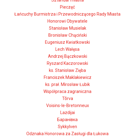
Sztandar miasta
Pieczęć
Łańcuchy Burmistrza i Przewodniczącego Rady Miasta
Honorowi Obywatele
Stanisław Musielak
Bronisław Chąciński
Eugeniusz Kwiatkowski
Lech Wałęsa
Andrzej Bączkowski
Ryszard Kaczorowski
ks. Stanisław Zięba
Franciszek Maklakiewicz
ks. prał. Mirosław Łubik
Współpraca zagraniczna
Tõrva
Voisins-le-Bretonneux
Lazdijai
Баранівка
Sykkylven
Odznaka Honorowa za Zasługi dla Łukowa