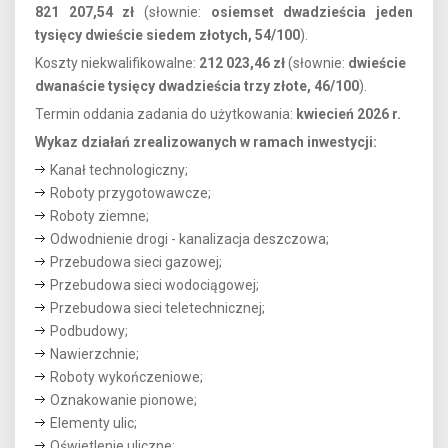
821 207,54
zł
(słownie:
osiemset dwadzieścia jeden
tysięcy dwieście siedem
złotych, 54/100
).
Koszty niekwalifikowalne:
212 023,46 zł
(słownie:
dwieście
dwanaście tysięcy dwadzieścia trzy złote, 46/100
).
Termin oddania zadania do użytkowania:
kwiecień 2026 r.
Wykaz działań zrealizowanych w ramach inwestycji:
Kanał technologiczny;
Roboty przygotowawcze;
Roboty ziemne;
Odwodnienie drogi - kanalizacja deszczowa;
Przebudowa sieci gazowej;
Przebudowa sieci wodociągowej;
Przebudowa sieci teletechnicznej;
Podbudowy;
Nawierzchnie;
Roboty wykończeniowe;
Oznakowanie pionowe;
Elementy ulic;
Oświetlenie uliczne;